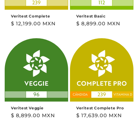
Veritest Complete
Veritest Basic
Precio
$ 12,199.00 MXN
Precio
$ 8,899.00 MXN
habitual
habitual
Veritest Veggie
Veritest Complete Pro
Precio
$ 8,899.00 MXN
Precio
$ 17,639.00 MXN
habitual
habitual