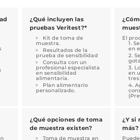
dad
¿Qué incluyen las
¿Cómo
pruebas Veritest?*
muest
Kit de toma de
El pro
muestra.
Se
s
en e
Resultados de la
prueba de sensibilidad
Se
gota
Consulta con un
profesional especialista
Lo
s
en sensibilidad
en u
alimentaria.
tre
Plan alimentario
A
personalizado.
cons
(Pre
¿Qué opciones de toma
¿Y si
de muestra existen?
más?
en
Toma de muestra en
Puede