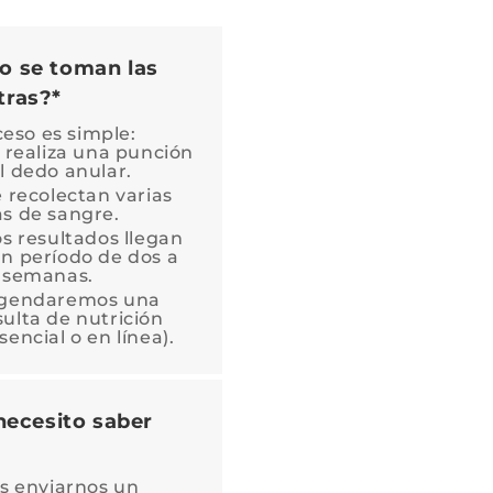
 se toman las
ras?*
ceso es simple:
 realiza una punción
l dedo anular.
 recolectan varias
s de sangre.
s resultados llegan
n período de dos a
s semanas.
gendaremos una
ulta de nutrición
sencial o en línea).
 necesito saber
s enviarnos un