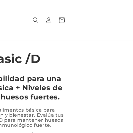
Iniciar
Carrito
sesión
asic /D
bilidad para una
ica + Niveles de
huesos fuertes.
 alimentos básica para
ón y bienestar. Evalúa tus
 D para mantener huesos
inmunológico fuerte.