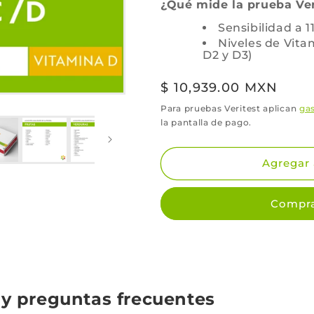
¿Qué mide la prueba Ver
Sensibilidad a 
Niveles de Vita
D2 y D3)
Precio
$ 10,939.00 MXN
habitual
Para pruebas Veritest aplican
gas
la pantalla de pago.
Agregar 
Compra
y preguntas frecuentes