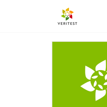
Ir
directamente
al contenido
Ir
directamente
a la
información
del producto